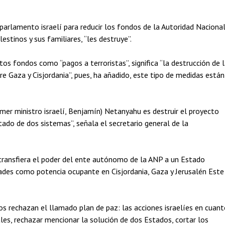
arlamento israelí para reducir los fondos de la Autoridad Naciona
stinos y sus familiares, “les destruye”.
stos fondos como “pagos a terroristas”, significa “la destrucción de 
re Gaza y Cisjordania”, pues, ha añadido, este tipo de medidas están
imer ministro israelí, Benjamín) Netanyahu es destruir el proyecto
tado de dos sistemas”, señala el secretario general de la
transfiera el poder del ente autónomo de la ANP a un Estado
dades como potencia ocupante en Cisjordania, Gaza y Jerusalén Este
nos rechazan el llamado plan de paz: las acciones israelíes en cuan
ales, rechazar mencionar la solución de dos Estados, cortar los