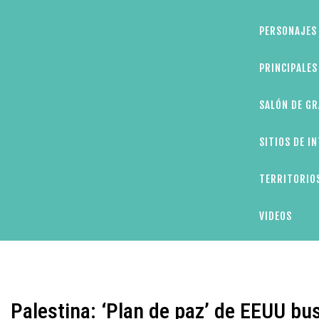
PERSONAJES 
PRINCIPALE
SALÓN DE GR
SITIOS DE I
TERRITORIOS
VIDEOS
Palestina: ‘Plan de paz’ de EEUU bus