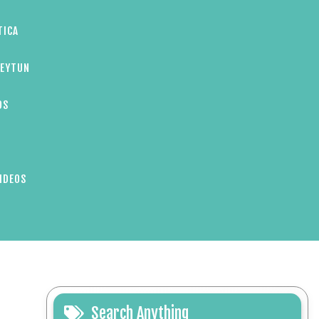
TICA
ZEYTUN
OS
IDEOS
Search Anything