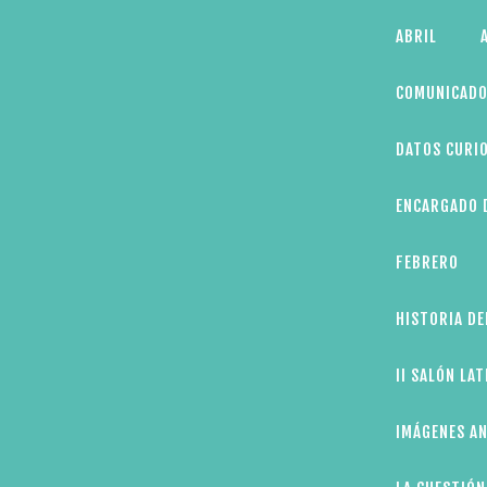
Skip
ABRIL
to
content
COMUNICADO
DATOS CURIO
ENCARGADO D
FEBRERO
HISTORIA DE
II SALÓN LA
IMÁGENES AN