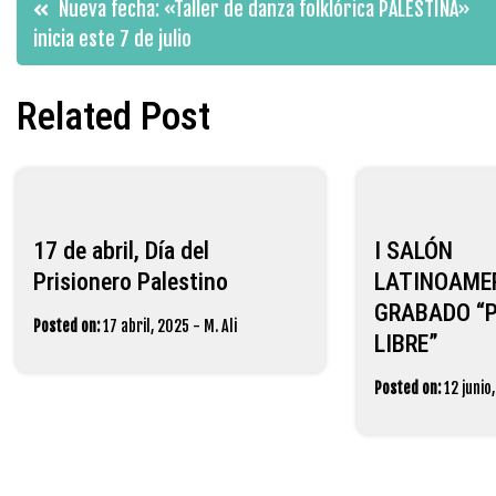
Navegación
Nueva fecha: «Taller de danza folklórica PALESTINA»
inicia este 7 de julio
de
Related Post
entradas
17 de abril, Día del
I SALÓN
Prisionero Palestino
LATINOAME
GRABADO “
Posted on:
17 abril, 2025
-
M. Ali
LIBRE”
Posted on:
12 junio