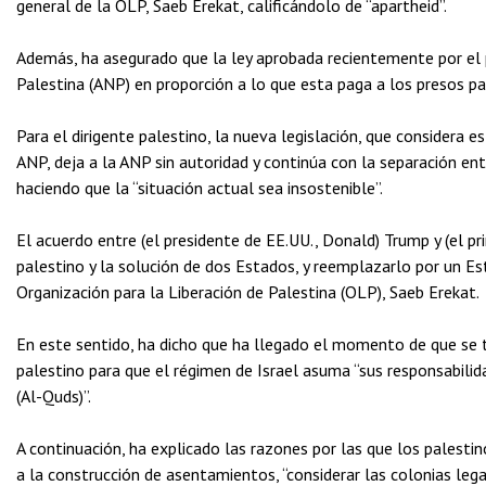
general de la OLP, Saeb Erekat, calificándolo de “apartheid”.
Además, ha asegurado que la ley aprobada recientemente por el p
Palestina (ANP) en proporción a lo que esta paga a los presos pale
Para el dirigente palestino, la nueva legislación, que considera e
ANP, deja a la ANP sin autoridad y continúa con la separación ent
haciendo que la “situación actual sea insostenible”.
El acuerdo entre (el presidente de EE.UU., Donald) Trump y (el pr
palestino y la solución de dos Estados, y reemplazarlo por un Es
Organización para la Liberación de Palestina (OLP), Saeb Erekat.
En este sentido, ha dicho que ha llegado el momento de que se 
palestino para que el régimen de Israel asuma “sus responsabili
(Al-Quds)”.
A continuación, ha explicado las razones por las que los palesti
a la construcción de asentamientos, “considerar las colonias leg