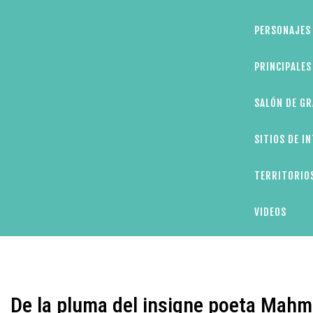
PERSONAJES 
PRINCIPALE
SALÓN DE GR
SITIOS DE I
TERRITORIOS
VIDEOS
De la pluma del insigne poeta Mahm