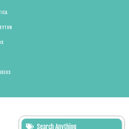
TICA
ZEYTUN
OS
IDEOS
Search Anything