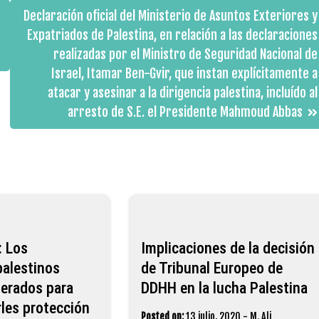
Declaración oficial del Ministerio de Asuntos Exteriores y
Expatriados de Palestina, en relación a las declaraciones
realizadas por el Ministro de Seguridad Nacional de
Israel, Itamar Ben-Gvir, que instan explícitamente a
atacar y asesinar a la dirigencia palestina, incluído al
arresto de S.E. el Presidente Mahmoud Abbas
 Los
Implicaciones de la decisión
palestinos
de Tribunal Europeo de
berados para
DDHH en la lucha Palestina
les protección
Posted on:
13 julio, 2020
-
M. Ali