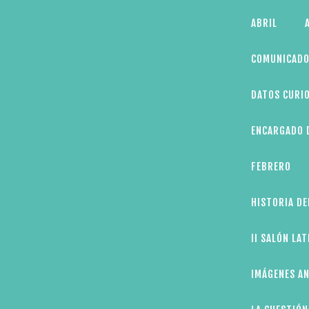
Skip
ABRIL
to
content
COMUNICADO
DATOS CURIO
ENCARGADO D
FEBRERO
HISTORIA DE
II SALÓN LA
IMÁGENES AN