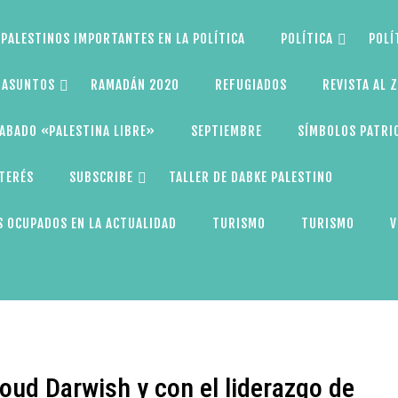
PALESTINOS IMPORTANTES EN LA POLÍTICA
POLÍTICA
POLÍ
S ASUNTOS
RAMADÁN 2020
REFUGIADOS
REVISTA AL 
ABADO «PALESTINA LIBRE»
SEPTIEMBRE
SÍMBOLOS PATRI
NTERÉS
SUBSCRIBE
TALLER DE DABKE PALESTINO
 OCUPADOS EN LA ACTUALIDAD
TURISMO
TURISMO
V
oud Darwish y con el liderazgo de