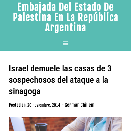
Skip
Embajada Del Estado De
to
Palestina En La República
content
Argentina
Primary
Menu
Israel demuele las casas de 3
sospechosos del ataque a la
sinagoga
-
German Chillemi
Posted on:
20 noviembre, 2014