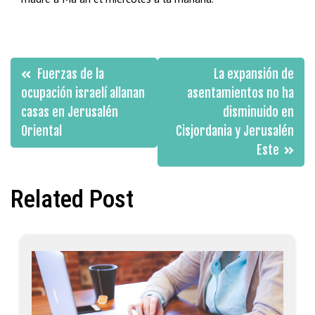
Navegación
Fuerzas de la
La expansión de
de
ocupación israelí allanan
asentamientos no ha
casas en Jerusalén
disminuido en
entradas
Oriental
Cisjordania y Jerusalén
Este
Related Post