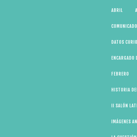
Skip
ABRIL
to
content
COMUNICADO
DATOS CURIO
ENCARGADO D
FEBRERO
HISTORIA DE
II SALÓN LA
IMÁGENES AN