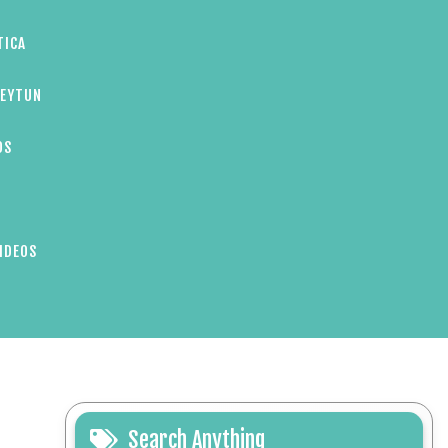
TICA
ZEYTUN
OS
IDEOS
Search Anything