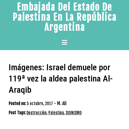
Skip
Embajada Del Estado De
to
Palestina En La República
content
Argentina
Primary
Menu
Imágenes: Israel demuele por
119ª vez la aldea palestina Al-
Araqib
-
M. Ali
Posted on:
5 octubre, 2017
Post Tags:
Destrucción
,
Palestina
,
SIONISMO