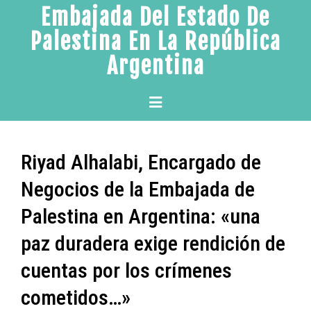
Skip
Embajada Del Estado De
to
Palestina En La República
content
Argentina
Primary
Menu
Riyad Alhalabi, Encargado de
Negocios de la Embajada de
Palestina en Argentina: «una
paz duradera exige rendición de
cuentas por los crímenes
cometidos…»