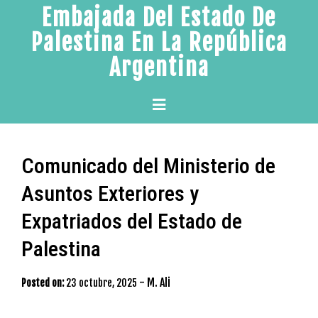
Skip
Embajada Del Estado De
to
Palestina En La República
content
Argentina
Primary
Menu
Comunicado del Ministerio de
Asuntos Exteriores y
Expatriados del Estado de
Palestina
-
M. Ali
Posted on:
23 octubre, 2025