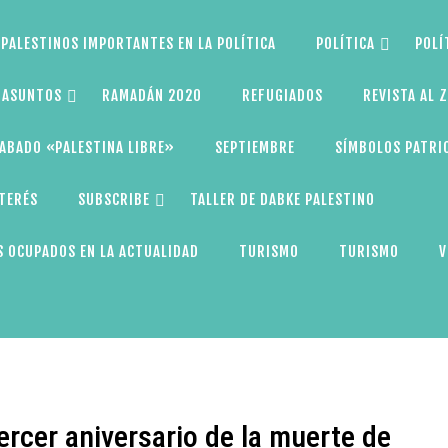
PALESTINOS IMPORTANTES EN LA POLÍTICA
POLÍTICA
POLÍ
S ASUNTOS
RAMADÁN 2020
REFUGIADOS
REVISTA AL 
ABADO «PALESTINA LIBRE»
SEPTIEMBRE
SÍMBOLOS PATRI
NTERÉS
SUBSCRIBE
TALLER DE DABKE PALESTINO
 OCUPADOS EN LA ACTUALIDAD
TURISMO
TURISMO
V
rcer aniversario de la muerte de