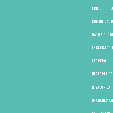
Skip
ABRIL
to
content
COMUNICADO
DATOS CURIO
ENCARGADO D
FEBRERO
HISTORIA DE
II SALÓN LA
IMÁGENES AN