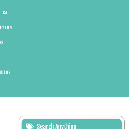
TICA
ZEYTUN
OS
IDEOS
Search Anything