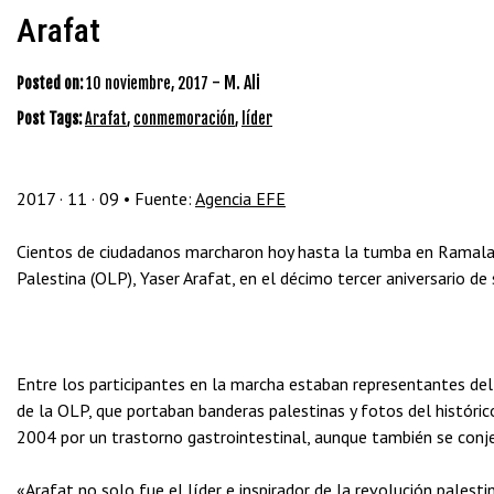
Arafat
-
M. Ali
Posted on:
10 noviembre, 2017
Post Tags:
Arafat
,
conmemoración
,
líder
2017 · 11 · 09 • Fuente:
Agencia EFE
Cientos de ciudadanos marcharon hoy hasta la tumba en Ramala de
Palestina (OLP), Yaser Arafat, en el décimo tercer aniversario d
Entre los participantes en la marcha estaban representantes del 
de la OLP, que portaban banderas palestinas y fotos del histórico
2004 por un trastorno gastrointestinal, aunque también se con
«Arafat no solo fue el líder e inspirador de la revolución palest