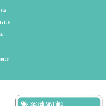
TICA
ZEYTUN
OS
IDEOS
Search Anything