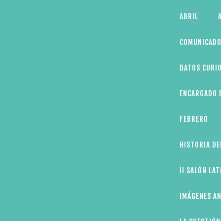
Skip
ABRIL
to
content
COMUNICADO
DATOS CURIO
ENCARGADO D
FEBRERO
HISTORIA DE
II SALÓN LA
IMÁGENES AN