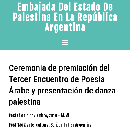
Skip
Embajada Del Estado De
to
Palestina En La República
content
Argentina
Primary
Menu
Ceremonia de premiación del
Tercer Encuentro de Poesía
Árabe y presentación de danza
palestina
-
M. Ali
Posted on:
1 noviembre, 2018
Post Tags:
arte. cultura
,
Solidaridad en Argentina