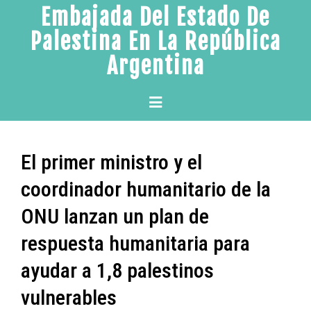
Skip
Embajada Del Estado De
to
Palestina En La República
content
Argentina
Primary
Menu
El primer ministro y el
coordinador humanitario de la
ONU lanzan un plan de
respuesta humanitaria para
ayudar a 1,8 palestinos
vulnerables