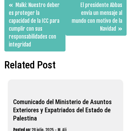
Navegación
Malki: Nuestro deber
El presidente Abbas
de
es proteger la
envía un mensaje al
capacidad de la ICC para
mundo con motivo de la
entradas
cumplir con sus
Navidad
responsabilidades con
integridad
Related Post
Comunicado del Ministerio de Asuntos
Exteriores y Expatriados del Estado de
Palestina
Posted on:
28 julio, 2025
-
M. Ali