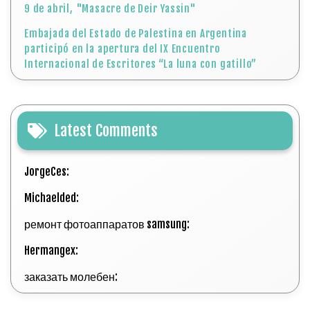
JorgeCes:
Michaelded:
ремонт фотоаппаратов samsung:
Hermangex:
заказать молебен:
Explore Categories
Agresiones israelíes
Asentamientos
Canciones por Palestina