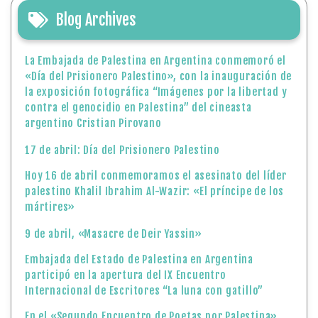
Hoy 16 de abril conmemoramos el asesinato del líder
palestino Khalil Ibrahim Al-Wazir: «El príncipe de los
mártires»
9 de abril, «Masacre de Deir Yassin»
Embajada del Estado de Palestina en Argentina
participó en la apertura del IX Encuentro
Internacional de Escritores “La luna con gatillo”
En el «Segundo Encuentro de Poetas por Palestina»
rendiremos homenaje al legado literario del poeta
palestino Mahmoud Darwish
El Ministerio de Asuntos Exteriores y de Expatriados
condena y rechaza la aprobación final por parte de
Israel de la ley que permite la ejecución de
prisioneros palestinos
Conmemoración del «Día de la Cultura y Día de la
Tierra Palestina» en Argentina