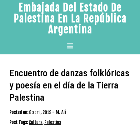
Skip
Embajada Del Estado De
to
Palestina En La República
content
Argentina
Primary
Menu
Encuentro de danzas folklóricas
y poesía en el día de la Tierra
Palestina
-
M. Ali
Posted on:
8 abril, 2019
Post Tags:
Cultura
,
Palestina