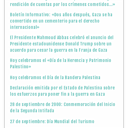
Palestino»
Hoy celebramos el Día de la Bandera Palestina
Declaración emitida por el Estado de Palestina sobre
los esfuerzos para poner fin a la guerra en Gaza
28 de septiembre de 2000: Conmemoración del Inicio
de la Segunda Intifada
27 de septiembre: Día Mundial del Turismo
26 de septiembre: «Día Internacional de Solidaridad
con los Periodistas Palestinos»
Un día como hoy en el año 2003 emprendió su viaje a
la eternidad el ilustre escritor palestino Edward Said
Ministerio de Asuntos Exteriores y Expatriados: El
cierre del Puente de Karama es injustificado, se
enmarca en una política de sanciones colectivas y
exige una intervención internacional urgente para
reabrirlo de inmediato