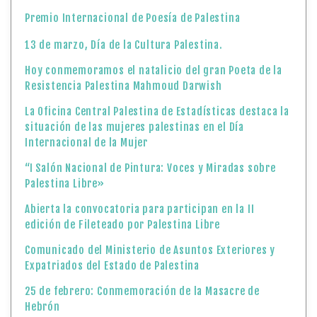
“I Salón Nacional de Pintura: Voces y Miradas sobre
Palestina Libre»
Abierta la convocatoria para participan en la II
edición de Fileteado por Palestina Libre
Comunicado del Ministerio de Asuntos Exteriores y
Expatriados del Estado de Palestina
25 de febrero: Conmemoración de la Masacre de
Hebrón
تشجع فلسطين على التشاور بشأن مسودة الدستور
المؤقت لدولة فلسطين
¡Convocatoria abierta!: Orquesta Juvenil de Palestina
La Presidencia palestina acoge con satisfacción los
esfuerzos realizados por el presidente Donald Trump
para completar la implementación de su plan de paz y
dar cumplimiento a la Resolución 2803 del Consejo de
Seguridad de las Naciones Unidas, incluyendo la