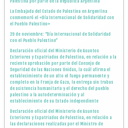
reciente aprobación por parte del Consejo de
Seguridad de las Naciones Unidas, la cuál afirma el
establecimiento de un alto el fuego permanente y
completo en la Franja de Gaza, la entrega sin trabas
de asistencia humanitaria y el derecho del pueblo
palestino a la autodeterminación y al
establecimiento de su Estado independiente
Declaración oficial del Ministerio de Asuntos
Exteriores y Expatriados de Palestina, en relación a
las declaraciones realizadas por el Ministro de
Seguridad Nacional de Israel, Itamar Ben-Gvir, que
instan explícitamente a atacar y asesinar a la
dirigencia palestina, incluído al arresto de S.E. el
Presidente Mahmoud Abbas
De la pluma del insigne poeta Mahmoud Darwish y con
el liderazgo de Yasser Arafat, un día como hoy en
1988 se proclamó la Declaración de Independencia
Palestina
Ministerio de Asuntos Exteriores y Expatriados: La