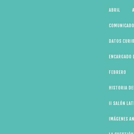
Skip
ABRIL
to
content
COMUNICADO
DATOS CURIO
ENCARGADO D
FEBRERO
HISTORIA DE
II SALÓN LA
IMÁGENES AN