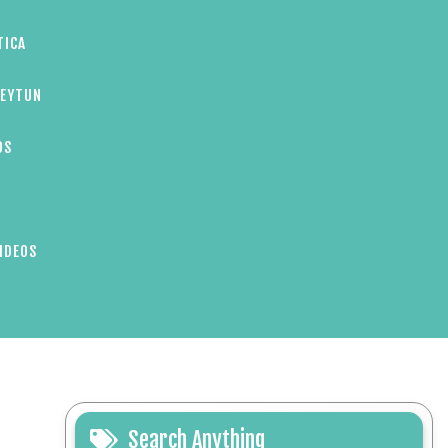
TICA
ZEYTUN
OS
IDEOS
Search Anything