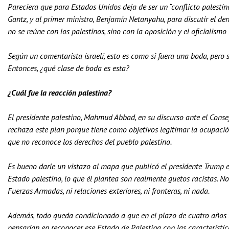
Pareciera que para Estados Unidos deja de ser un “conflicto palestino-
Gantz, y al primer ministro, Benjamín Netanyahu, para discutir el de
no se reúne con los palestinos, sino con la oposición y el oficialismo i
Según un comentarista israelí, esto es como si fuera una boda, pero sin
Entonces, ¿qué clase de boda es esta?
¿Cuál fue la reacción palestina?
El presidente palestino, Mahmud Abbad, en su discurso ante el Consej
rechaza este plan porque tiene como objetivos legitimar la ocupación 
que no reconoce los derechos del pueblo palestino.
Es bueno darle un vistazo al mapa que publicó el presidente Trump en 
Estado palestino, lo que él plantea son realmente guetos racistas. No
Fuerzas Armadas, ni relaciones exteriores, ni fronteras, ni nada.
Además, todo queda condicionado a que en el plazo de cuatro años 
pensarían en reconocer ese Estado de Palestina con las característica