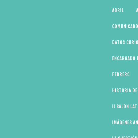
Skip
ABRIL
to
content
COMUNICADO
DATOS CURIO
ENCARGADO D
FEBRERO
HISTORIA DE
II SALÓN LA
IMÁGENES AN