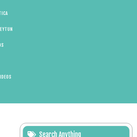
TICA
ZEYTUN
OS
IDEOS
Search Anything