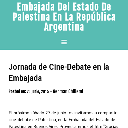
Skip
Embajada Del Estado De
to
Palestina En La República
content
Argentina
Primary
Menu
Jornada de Cine-Debate en la
Embajada
-
German Chillemi
Posted on:
25 junio, 2015
El próximo sábado 27 de junio los invitamos a compartir
cine-debate de Palestina, en la Embajada del Estado de
Palestina en Buenos Aires. Proyectaremos el film “Gracias