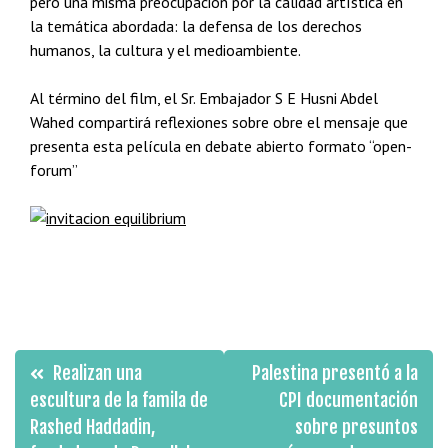
pero una misma preocupación por la calidad artística en
la temática abordada: la defensa de los derechos
humanos, la cultura y el medioambiente.
Al término del film, el Sr. Embajador S E Husni Abdel
Wahed compartirá reflexiones sobre obre el mensaje que
presenta esta película en debate abierto formato “open-
forum”
Navegación
Realizan una
‪‎Palestina‬ presentó a la
de
escultura de la famila de
CPI documentación
Rashed Haddadin,
sobre presuntos
entradas