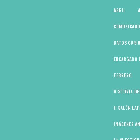
Skip
ABRIL
to
content
COMUNICADO
DATOS CURIO
ENCARGADO D
FEBRERO
HISTORIA DE
II SALÓN LA
IMÁGENES AN