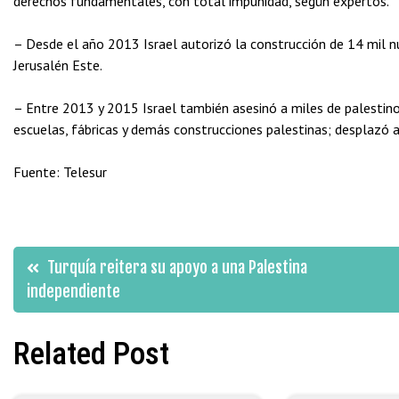
derechos fundamentales, con total impunidad, según expertos.
– Desde el año 2013 Israel autorizó la construcción de 14 mil n
Jerusalén Este.
– Entre 2013 y 2015 Israel también asesinó a miles de palestin
escuelas, fábricas y demás construcciones palestinas; desplazó a
Fuente: Telesur
Navegación
Turquía reitera su apoyo a una Palestina
independiente
de
Related Post
entradas