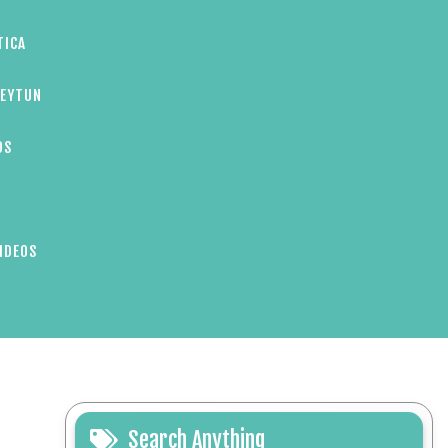
TICA
ZEYTUN
OS
IDEOS
Search Anything