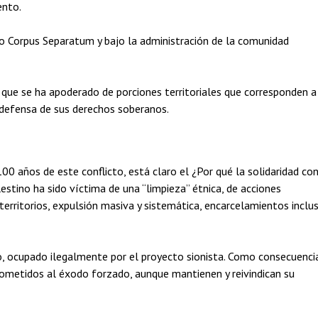
ento.
o Corpus Separatum y bajo la administración de la comunidad
 que se ha apoderado de porciones territoriales que corresponden a
a defensa de sus derechos soberanos.
0 años de este conflicto, está claro el ¿Por qué la solidaridad co
lestino ha sido víctima de una “limpieza” étnica, de acciones
territorios, expulsión masiva y sistemática, encarcelamientos inclu
io, ocupado ilegalmente por el proyecto sionista. Como consecuenci
 sometidos al éxodo forzado, aunque mantienen y reivindican su