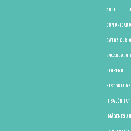
Skip
ABRIL
to
content
COMUNICADO
DATOS CURIO
ENCARGADO D
FEBRERO
HISTORIA DE
II SALÓN LA
IMÁGENES AN