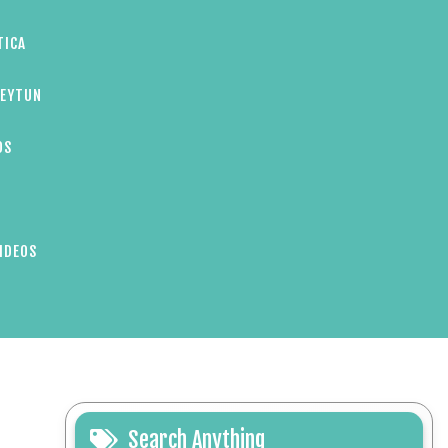
TICA
ZEYTUN
OS
IDEOS
Search Anything