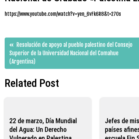
https://www.youtube.com/watch?v=yen_6vFk6R8&t=270s
Navegación
Resolución de apoyo al pueblo palestino del Consejo
Superior de la Universidad Nacional del Comahue
de
(Argentina)
entradas
Related Post
22 de marzo, Día Mundial
Jefes de mis
del Agua: Un Derecho
países afines
Vulnerado en Palestina
escuela Ein 