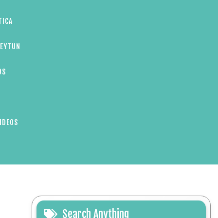
TICA
ZEYTUN
OS
IDEOS
Search Anything