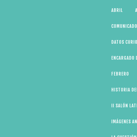
Skip
ABRIL
to
content
COMUNICADO
DATOS CURIO
ENCARGADO D
FEBRERO
HISTORIA DE
II SALÓN LA
IMÁGENES AN