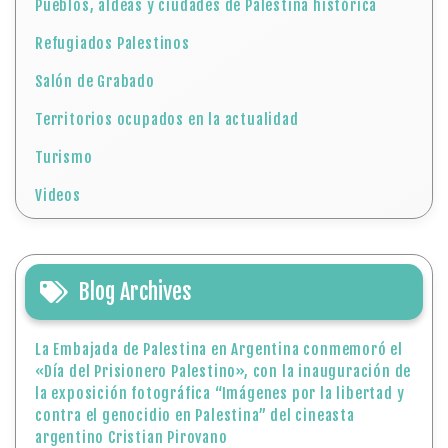
Videos
Blog Archives
La Embajada de Palestina en Argentina conmemoró el
«Día del Prisionero Palestino», con la inauguración de
la exposición fotográfica “Imágenes por la libertad y
contra el genocidio en Palestina” del cineasta
argentino Cristian Pirovano
17 de abril: Día del Prisionero Palestino
Hoy 16 de abril conmemoramos el asesinato del líder
palestino Khalil Ibrahim Al-Wazir: «El príncipe de los
mártires»
9 de abril, «Masacre de Deir Yassin»