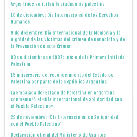
08 de diciembre de 1987: inicio de la Primera Intifada
Palestina
15 aniversario del reconocimiento del Estado de
Palestina por parte de la República Argentina
La Embajada del Estado de Palestina en Argentina
conmemoró el «Día Internacional de Solidaridad con
el Pueblo Palestino»
29 de noviembre: “Día Internacional de Solidaridad
con el Pueblo Palestino”
Declaración oficial del Ministerio de Asuntos
Exteriores y Expatriados de Palestina, en relación a la
reciente aprobación por parte del Consejo de
Seguridad de las Naciones Unidas, la cuál afirma el
establecimiento de un alto el fuego permanente y
completo en la Franja de Gaza, la entrega sin trabas
de asistencia humanitaria y el derecho del pueblo
palestino a la autodeterminación y al
establecimiento de su Estado independiente