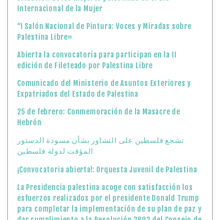
Expatriados del Estado de Palestina
25 de febrero: Conmemoración de la Masacre de
Hebrón
تشجع فلسطين على التشاور بشأن مسودة الدستور
المؤقت لدولة فلسطين
¡Convocatoria abierta!: Orquesta Juvenil de Palestina
La Presidencia palestina acoge con satisfacción los
esfuerzos realizados por el presidente Donald Trump
para completar la implementación de su plan de paz y
dar cumplimiento a la Resolución 2803 del Consejo de
Seguridad de las Naciones Unidas, incluyendo la
creación del Consejo de Paz y sus órganos ejecutivos
07 de enero: Día del Mártir Palestino
El Ministerio de Asuntos Exteriores y Expatriados
acoge con satisfacción la aprobación por la Asamblea
General de las Naciones Unidas de dos resoluciones