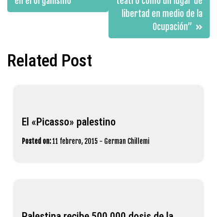
en el organismo
teatro como un lugar de
entradas
libertad en medio de la
Ocupación”
Related Post
El «Picasso» palestino
Posted on:
11 febrero, 2015
-
German Chillemi
Palestina recibe 500.000 dosis de la