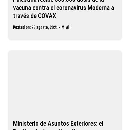
vacuna contra el coronavirus Moderna a
través de COVAX
Posted on:
25 agosto, 2021
-
M. Ali
Ministerio de Asuntos Exteriores: el
Destino de Jerusalén sólo se
determinará de conformidad con el
derecho internacional
Posted on:
14 mayo, 2018
-
M. Ali