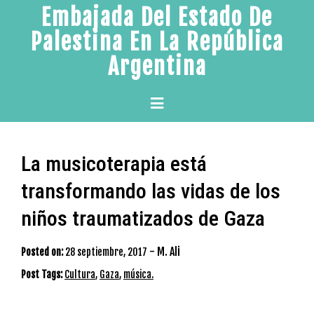
Skip
Embajada Del Estado De
to
Palestina En La República
content
Argentina
Primary
Menu
La musicoterapia está
transformando las vidas de los
niños traumatizados de Gaza
-
M. Ali
Posted on:
28 septiembre, 2017
Post Tags:
Cultura
,
Gaza
,
música.