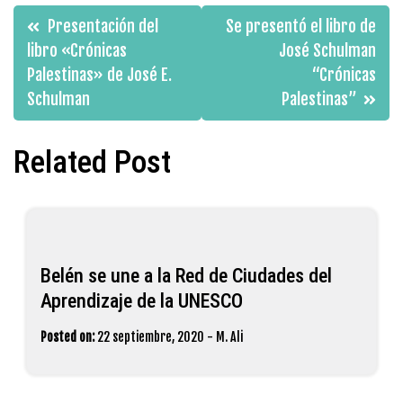
Navegación
Presentación del
Se presentó el libro de
de
libro «Crónicas
José Schulman
Palestinas» de José E.
“Crónicas
entradas
Schulman
Palestinas”
Related Post
Belén se une a la Red de Ciudades del
Aprendizaje de la UNESCO
Posted on:
22 septiembre, 2020
-
M. Ali