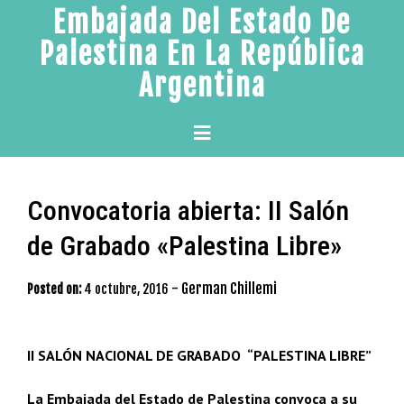
Skip
Embajada Del Estado De
to
Palestina En La República
content
Argentina
Primary
Menu
Convocatoria abierta: II Salón
de Grabado «Palestina Libre»
-
German Chillemi
Posted on:
4 octubre, 2016
II SALÓN NACIONAL DE GRABADO “PALESTINA LIBRE”
La Embajada del Estado de Palestina convoca a su