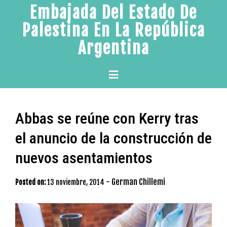
Skip
Embajada Del Estado De
to
Palestina En La República
content
Argentina
Primary
Menu
Abbas se reúne con Kerry tras
el anuncio de la construcción de
nuevos asentamientos
-
German Chillemi
Posted on:
13 noviembre, 2014