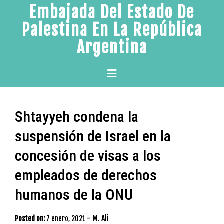
Skip
Embajada Del Estado De
to
Palestina En La República
content
Argentina
Primary
Menu
Shtayyeh condena la
suspensión de Israel en la
concesión de visas a los
empleados de derechos
humanos de la ONU
-
M. Ali
Posted on:
7 enero, 2021