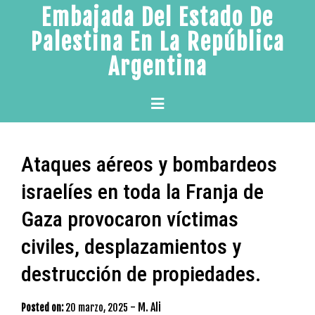
Skip
Embajada Del Estado De
to
Palestina En La República
content
Argentina
Primary
Menu
Ataques aéreos y bombardeos
israelíes en toda la Franja de
Gaza provocaron víctimas
civiles, desplazamientos y
destrucción de propiedades.
-
M. Ali
Posted on:
20 marzo, 2025