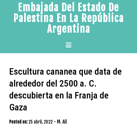
Skip
Embajada Del Estado De
to
Palestina En La República
content
Argentina
Primary
Menu
Escultura cananea que data de
alrededor del 2500 a. C.
descubierta en la Franja de
Gaza
-
M. Ali
Posted on:
25 abril, 2022