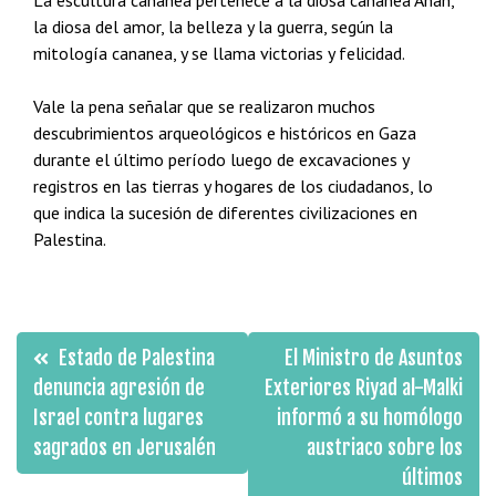
La escultura cananea pertenece a la diosa cananea Anah,
la diosa del amor, la belleza y la guerra, según la
mitología cananea, y se llama victorias y felicidad.
Vale la pena señalar que se realizaron muchos
descubrimientos arqueológicos e históricos en Gaza
durante el último período luego de excavaciones y
registros en las tierras y hogares de los ciudadanos, lo
que indica la sucesión de diferentes civilizaciones en
Palestina.
Navegación
Estado de Palestina
El Ministro de Asuntos
de
denuncia agresión de
Exteriores Riyad al-Malki
Israel contra lugares
informó a su homólogo
entradas
sagrados en Jerusalén
austriaco sobre los
últimos