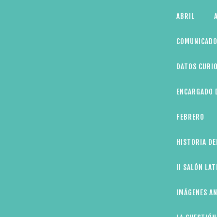
Skip
ABRIL
to
content
COMUNICADO
DATOS CURIO
ENCARGADO D
FEBRERO
HISTORIA DE
II SALÓN LA
IMÁGENES AN