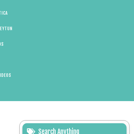
TICA
ZEYTUN
OS
IDEOS
Search Anything