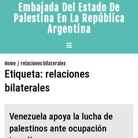
Skip
Embajada Del Estado De
to
Palestina En La República
content
Argentina
Primary
Menu
Home
relaciones bilaterales
Etiqueta:
relaciones
bilaterales
Venezuela apoya la lucha de
palestinos ante ocupación