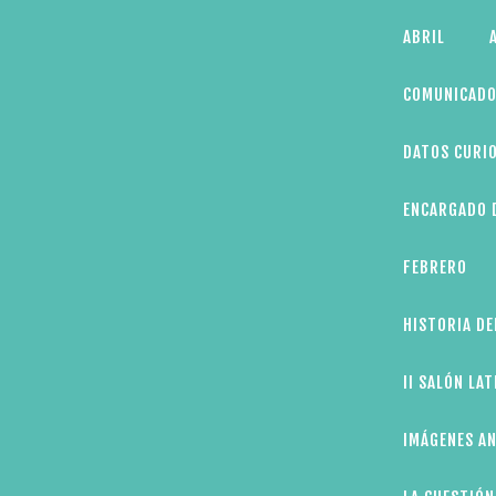
Skip
ABRIL
to
content
COMUNICADO
DATOS CURIO
ENCARGADO D
FEBRERO
HISTORIA DE
II SALÓN LA
IMÁGENES AN