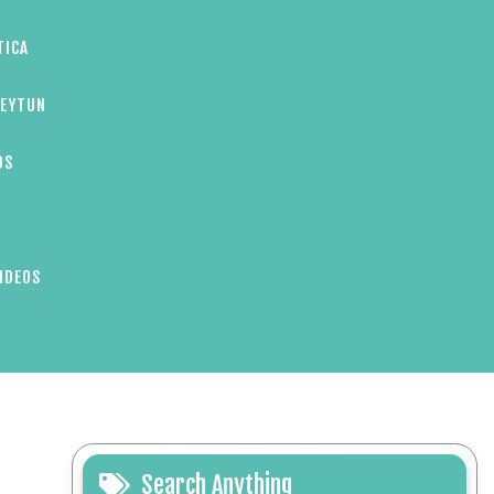
TICA
ZEYTUN
OS
IDEOS
Search Anything