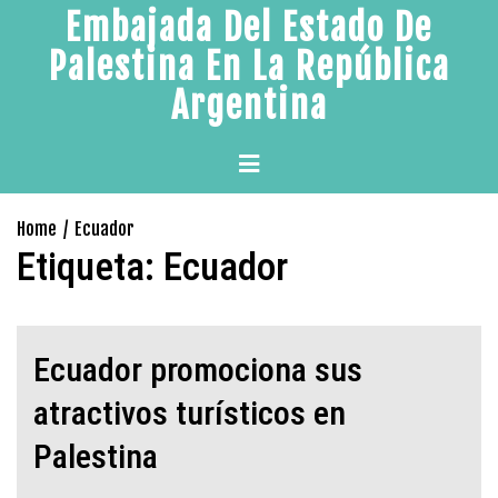
Skip
Embajada Del Estado De
to
Palestina En La República
content
Argentina
Primary
Menu
Home
Ecuador
Etiqueta:
Ecuador
Ecuador promociona sus
atractivos turísticos en
Palestina