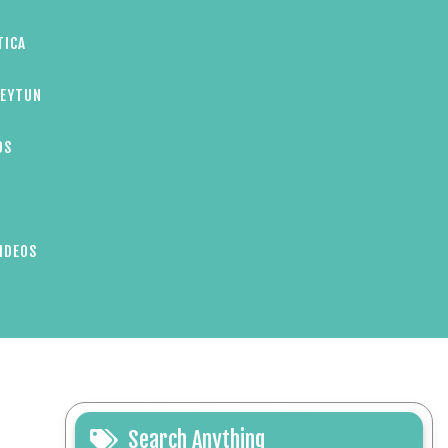
TICA
ZEYTUN
OS
IDEOS
Search Anything