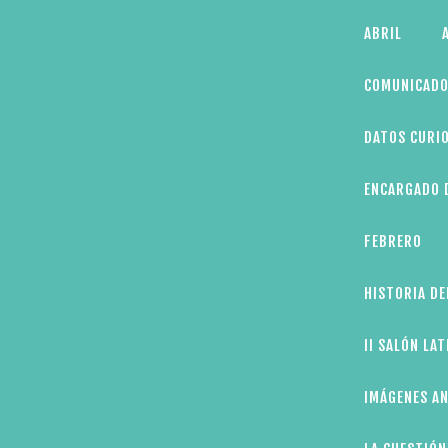
Skip
ABRIL
to
content
COMUNICADO
DATOS CURIO
ENCARGADO D
FEBRERO
HISTORIA DE
II SALÓN LA
IMÁGENES AN