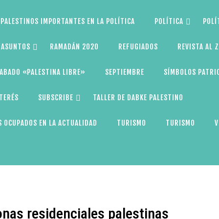
PALESTINOS IMPORTANTES EN LA POLÍTICA
POLÍTICA
POLÍ
S ASUNTOS
RAMADÁN 2020
REFUGIADOS
REVISTA AL 
ABADO «PALESTINA LIBRE»
SEPTIEMBRE
SÍMBOLOS PATRI
NTERÉS
SUBSCRIBE
TALLER DE DABKE PALESTINO
 OCUPADOS EN LA ACTUALIDAD
TURISMO
TURISMO
V
nas residenciales ‪‎palestinas‬