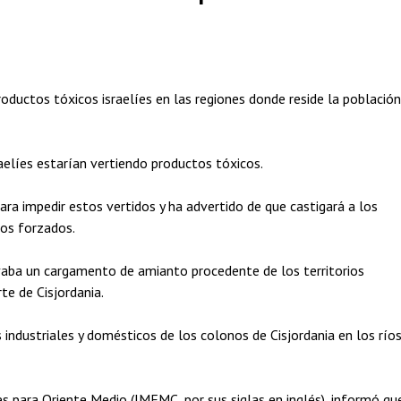
oductos tóxicos israelíes en las regiones donde reside la población
raelíes estarían vertiendo productos tóxicos.
ra impedir estos vertidos y ha advertido de que castigará a los
jos forzados.
evaba un cargamento de amianto procedente de los territorios
te de Cisjordania.
 industriales y domésticos de los colonos de Cisjordania en los río
s para Oriente Medio (IMEMC, por sus siglas en inglés), informó qu