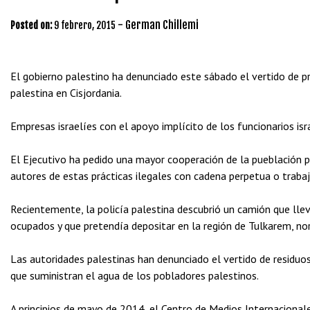
-
German Chillemi
Posted on:
9 febrero, 2015
El gobierno palestino ha denunciado este sábado el vertido de pr
palestina en Cisjordania.
Empresas israelíes con el apoyo implícito de los funcionarios is
El Ejecutivo ha pedido una mayor cooperación de la pueblación pa
autores de estas prácticas ilegales con cadena perpetua o traba
Recientemente, la policía palestina descubrió un camión que ll
ocupados y que pretendía depositar en la región de Tulkarem, nor
Las autoridades palestinas han denunciado el vertido de residuos
que suministran el agua de los pobladores palestinos.
A principios de mayo de 2014, el Centro de Medios Internacionale