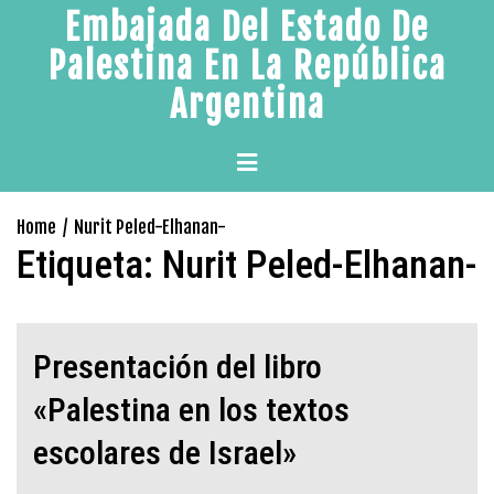
Skip
Embajada Del Estado De
to
Palestina En La República
content
Argentina
Primary
Menu
Home
Nurit Peled-Elhanan-
Etiqueta:
Nurit Peled-Elhanan-
Presentación del libro
«Palestina en los textos
escolares de Israel»