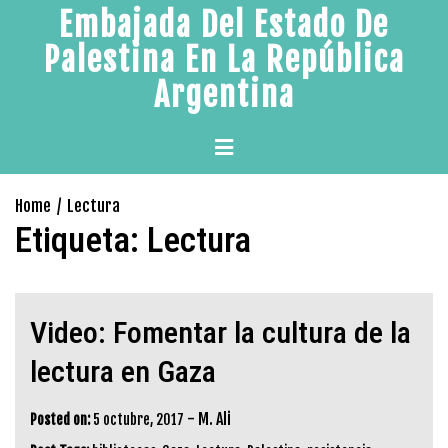
Skip
Embajada Del Estado De
to
Palestina En La República
content
Argentina
Primary
Menu
Home
Lectura
Etiqueta:
Lectura
Video: Fomentar la cultura de la
lectura en Gaza
-
M. Ali
Posted on:
5 octubre, 2017