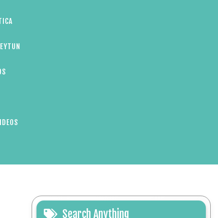
TICA
ZEYTUN
OS
IDEOS
Search Anything