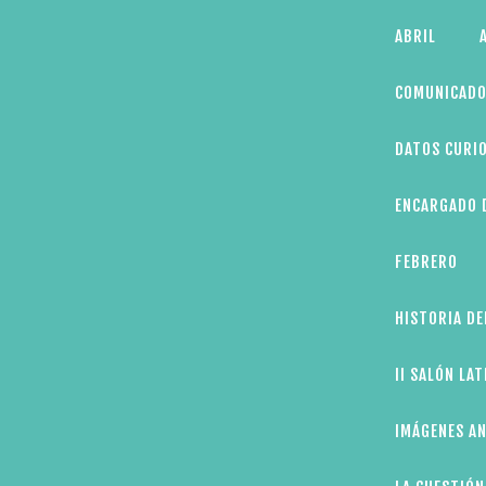
Skip
ABRIL
to
content
COMUNICADO
DATOS CURIO
ENCARGADO D
FEBRERO
HISTORIA DE
II SALÓN LA
IMÁGENES AN