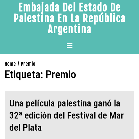
Skip
Embajada Del Estado De
to
Palestina En La República
content
Argentina
Primary
Menu
Home
Premio
Etiqueta:
Premio
Una película palestina ganó la
32ª edición del Festival de Mar
del Plata