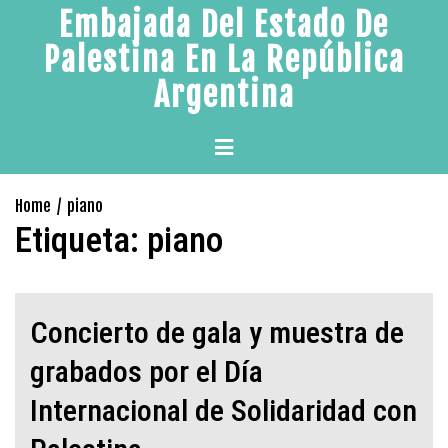
Skip
Embajada Del Estado De
to
Palestina En La República
content
Argentina
Primary
Menu
Home
piano
Etiqueta:
piano
Concierto de gala y muestra de
grabados por el Día
Internacional de Solidaridad con