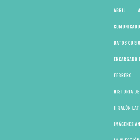
Skip
ABRIL
to
content
COMUNICADO
DATOS CURIO
ENCARGADO D
FEBRERO
HISTORIA DE
II SALÓN LA
IMÁGENES AN