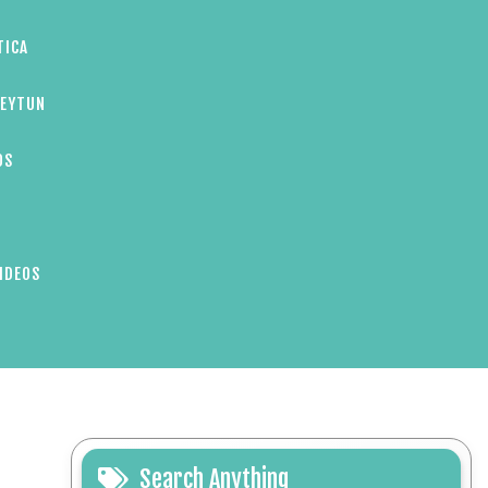
TICA
ZEYTUN
OS
IDEOS
Search Anything