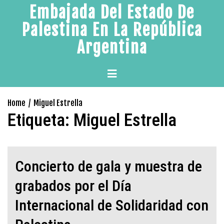
Skip
Embajada Del Estado De
to
Palestina En La República
content
Argentina
Primary
Menu
Home
Miguel Estrella
Etiqueta:
Miguel Estrella
Concierto de gala y muestra de
grabados por el Día
Internacional de Solidaridad con