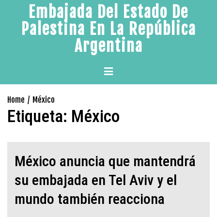
Skip
Embajada Del Estado De
to
Palestina En La República
content
Argentina
Primary
Menu
Home
México
Etiqueta:
México
México anuncia que mantendrá
su embajada en Tel Aviv y el
mundo también reacciona