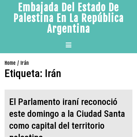
Skip
Embajada Del Estado De
to
Palestina En La República
content
Argentina
Primary
Menu
Home
Irán
Etiqueta:
Irán
El Parlamento iraní reconoció
este domingo a la Ciudad Santa
como capital del territorio