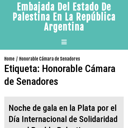
Skip
Embajada Del Estado De
to
Palestina En La República
content
Argentina
Primary
Menu
Home
Honorable Cámara de Senadores
Etiqueta:
Honorable Cámara
de Senadores
Noche de gala en la Plata por el
Día Internacional de Solidaridad