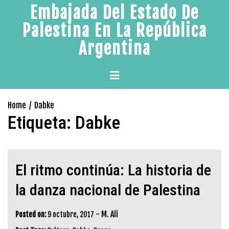
Skip
Embajada Del Estado De
to
Palestina En La República
content
Argentina
Primary
Menu
Home
Dabke
Etiqueta:
Dabke
El ritmo continúa: La historia de
la danza nacional de Palestina
-
M. Ali
Posted on:
9 octubre, 2017