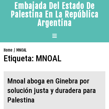
Skip
Embajada Del Estado De
to
Palestina En La República
content
Argentina
Primary
Menu
Home
MNOAL
Etiqueta:
MNOAL
Mnoal aboga en Ginebra por
solución justa y duradera para
Palestina