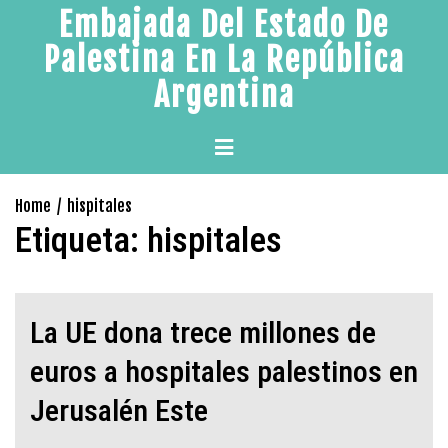
Skip
Embajada Del Estado De
to
Palestina En La República
content
Argentina
Primary
Menu
Home
hispitales
Etiqueta:
hispitales
La UE dona trece millones de
euros a hospitales palestinos en
Jerusalén Este